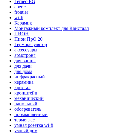
Terneo EG
eberle
frontier
wi-fi
Керамик
Монтажный комплект для Кристалл
ПИОН
Пион ПрО 20
Терморегулятор
аксессуары
армстронг
для ванны
для дачи
для дома
инфракрасный
керамика
кристал
кронштейн
механический
напольный
обогреватель
промышленный
термоглас
умная розетка wi-fi
умный дом